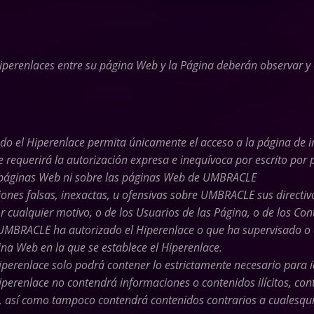
perenlaces entre su página Web y la Página deberán observar y c
do el Hiperenlace permita únicamente el acceso a la página de i
e requerirá la autorización expresa e inequívoca por escrito po
s páginas Web ni sobre las páginas Web de UMBRACLE
iones falsas, inexactas, u ofensivas sobre UMBRACLE sus directi
r cualquier motivo, o de los Usuarios de las Página, o de los Co
 UMBRACLE ha autorizado el Hiperenlace o que ha supervisado o
ina Web en la que se establece el Hiperenlace.
perenlace solo podrá contener lo estrictamente necesario para id
iperenlace no contendrá informaciones o contenidos ilícitos, con
, así como tampoco contendrá contenidos contrarios a cualesqui