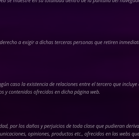
 web se muestre en su totalidad dentro de la pantalla del navega
 derecho a exigir a dichas terceras personas que retiren inmediat
ngún caso la existencia de relaciones entre el tercero que incluy
ios y contenidos ofrecidos en dicha página web.
d, por los daños y perjuicios de toda clase que pudieran deriva
omunicaciones, opiniones, productos etc., ofrecidos en las webs q